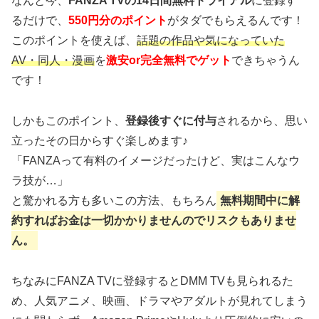
なんと今、
FANZA TVの14日間無料トライアル
に登録す
るだけで、
550円分のポイント
がタダでもらえるんです！
このポイントを使えば、
話題の作品や気になっていた
AV・同人・漫画
を
激安or完全無料でゲット
できちゃうん
です！
しかもこのポイント、
登録後すぐに付与
されるから、思い
立ったその日からすぐ楽しめます♪
「FANZAって有料のイメージだったけど、実はこんなウ
ラ技が…」
と驚かれる方も多いこの方法、もちろん
無料期間中に解
約すればお金は一切かかりませんのでリスクもありませ
ん。
ちなみにFANZA TVに登録するとDMM TVも見られるた
め、人気アニメ、映画、ドラマやアダルトが見れてしまう