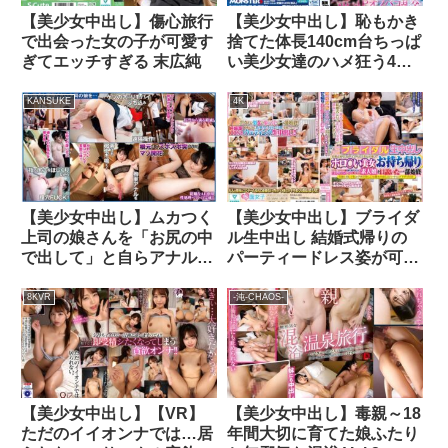
【美少女中出し】傷心旅行
【美少女中出し】恥もかき
で出会った女の子が可愛す
捨てた体長140cm台ちっぱ
ぎてエッチすぎる 末広純
い美少女達のハメ狂う4P
オフパコ乱交 W大量潮吹き
相互ビチャイキ中出しぶっ
KANSUKE
4K
かけ絶頂！！ 皆月ひかる
冬愛ことね
【美少女中出し】ムカつく
【美少女中出し】ブライダ
上司の娘さんを「お尻の中
ル生中出し 結婚式帰りの
で出して」と自らアナル中
パーティードレス姿が可愛
出しを求めるまで数日間ケ
いホロ○い美女をお持ち帰
ツ穴調教2 ●っぱらうと面
り ウエディングドレス姿
8KVR
-沌-CHAOS-
倒くさい上司の娘を…
を見て恋がしたいとま○こ
のガードが緩くなった素人
娘を口説いた一部始終
【美少女中出し】【VR】
【美少女中出し】毒親～18
ただのイイオンナでは…居
年間大切に育てた娘ふたり