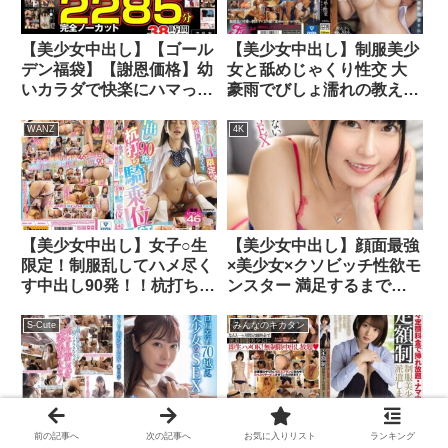
【美少女中出し】【ゴール
【美少女中出し】制服美少
デン福袋】【謝恩価格】幼
女と舐めじゃくり性交 大
いカラダで快楽にハマった
豪雨でびしょ濡れの教え子
パイパン少●中出し厳選19
に禁断誘惑されて… 天沢
作品61人！完全ノーカット
りん
WANZ
4K
2285分38時間超え収録！
【美少女中出し】女子○生
【美少女中出し】顔面最強
限定！制服乱してハメ尽く
×美少女×クソビッチ性欲モ
す中出し90発！！杭打ち騎
ンスター 満足するまで終
乗位BEST
わらないエンドレスSEX
S-Cute
みんなのキカタン
前の記事へ
次の記事へ
お気に入りリスト
ランキング
【美少女中出し】エロ偏差
【美少女中出し】月々定額