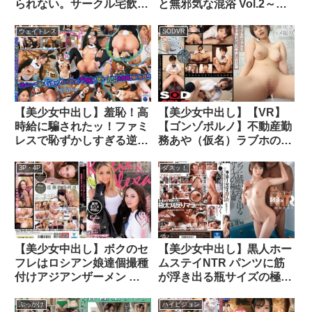
られない。サークル宅飲み
と無邪気な混浴 Vol.2～寝
後の終電間際。事前に把握
込SEX編～
している色仕掛けとは少し
ウェイトレス
SODVR
違った告白沼にどんどんハ
マっていく僕 木下ひまり
【美少女中出し】羞恥！高
【美少女中出し】【VR】
時給に騙されたッ！ファミ
【ゴンゾポルノ】不動産勤
レスで恥ずかしすぎる逆バ
務あや（仮名）ラブホの風
ニーで働かされている
呂場で失禁おしっこ潮吹き
私…。～みお編～ 藤子み
ハメ撮りやってみた。
3P・4P
ダスッ！
お
【美少女中出し】ボクのセ
【美少女中出し】黒人ホー
フレはロシアン娘達個撮種
ムステイNTR パンツに筋
付けアジアンザーメン カ
が浮き出る瓶サイズの極太
イリー アレクサ
編 阿部乃みく
ぶっかけ
ハイビジョン