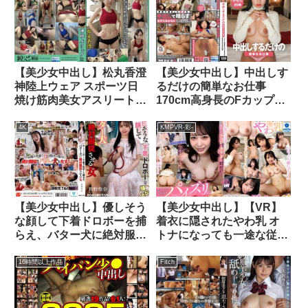
【美少女中出し】松丸香澄
【美少女中出し】中出しす
神陸上ウェア スポーツ日
るだけの簡単なお仕事
焼け筋肉美女アスリートの
170cm高身長のFカップ女
秘部を隠してきたウェアを
子大生は半中半外大好き
巨乳や美乳パイパンや剛毛
かなた20歳 透美かなた
4K
KMPVR-彩-
娘に着せジョリワキやハミ
毛を堪能。陸上ユニホーム
女子の太腿やお尻や着衣放
尿までも！！身体にフィッ
トするウェアのキワキワを
【美少女中出し】優しそう
【美少女中出し】【VR】
超接写＆完全着衣でハメ撮
な顔して下着ドロボーを捕
着衣に隠されたやわ乳 オ
り
らえ、バター犬に絶対服従
トナになっても一途な従妹
させる女 牧野怜奈
のパイズリに心を奪われる
ボク 弥生みづき
16時間以上作品
Fitch