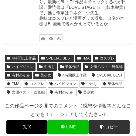
り、最新のBL・TL作品をチェックするのが日
課。愛読書は『LOVE STAGE!!』（影木栄貴）
で、推し作家はヨネダコウ先生。
趣味はコスプレと漫画グッズ収集。自宅の本
棚はBL漫画で溢れかえっているとか…
4時間以上作品
SPECIAL BEST
TMA
コスプレ
ハイビジョン
中出し
単体作品
女優ベスト・総集編
有村のぞみ
美少女
4時間以上作品
SPECIAL BEST
TMA
コスプレ
ハイビジョン
中出し
単体作品
女優ベスト・総集編
有村のぞみ
美少女
この作品ページを見てのコメント（感想や情報等どんなこ
とでも！）・シェアしてください♪
X
LINE
コピー