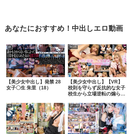
あなたにおすすめ！中出しエロ動画
4K
8KVR
【美少女中出し】発禁 28
【美少女中出し】【VR】
女子〇生 朱里（18）
校則を守らず反抗的な女子
校生から立場逆転の煽られ
チクビ責めで情けなく射精
させられる生活指導教員の
4K
3P・4P
僕 希咲那奈