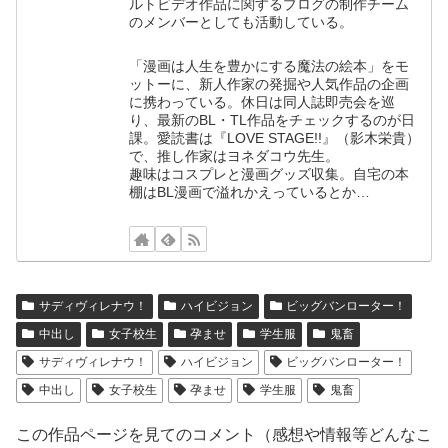
ルトビデオ作品に関するブログの制作チーム
のメンバーとしても活動している。
「漫画は人生を豊かにする魔法の絵本」をモ
ットーに、新人作家の発掘や人気作品の企画
に携わっている。休日は同人誌即売会を巡
り、最新のBL・TL作品をチェックするのが日
課。愛読書は『LOVE STAGE!!』（影木栄貴）
で、推し作家はヨネダコウ先生。
趣味はコスプレと漫画グッズ収集。自宅の本
棚はBL漫画で溢れかえっているとか…
サディヴィレナウ！
ハイビジョン
ビッグバンローター！
中出し
女子校生
孕ませ
学生服
鬼畜
サディヴィレナウ！
ハイビジョン
ビッグバンローター！
中出し
女子校生
孕ませ
学生服
鬼畜
この作品ページを見てのコメント（感想や情報等どんなこ