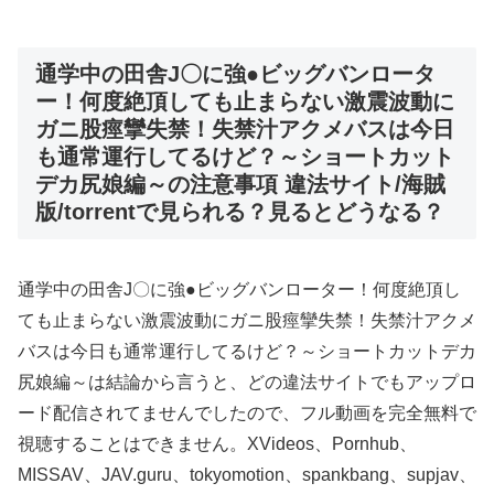
通学中の田舎J〇に強●ビッグバンロータ
ー！何度絶頂しても止まらない激震波動に
ガニ股痙攣失禁！失禁汁アクメバスは今日
も通常運行してるけど？～ショートカット
デカ尻娘編～の注意事項 違法サイト/海賊
版/torrentで見られる？見るとどうなる？
通学中の田舎J〇に強●ビッグバンローター！何度絶頂し
ても止まらない激震波動にガニ股痙攣失禁！失禁汁アクメ
バスは今日も通常運行してるけど？～ショートカットデカ
尻娘編～は結論から言うと、どの違法サイトでもアップロ
ード配信されてませんでしたので、フル動画を完全無料で
視聴することはできません。XVideos、Pornhub、
MISSAV、JAV.guru、tokyomotion、spankbang、supjav、