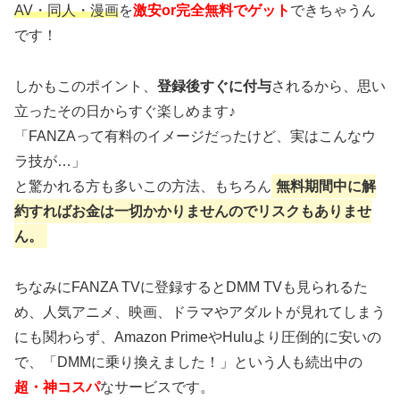
AV・同人・漫画
を
激安or完全無料でゲット
できちゃうん
です！
しかもこのポイント、
登録後すぐに付与
されるから、思い
立ったその日からすぐ楽しめます♪
「FANZAって有料のイメージだったけど、実はこんなウ
ラ技が…」
と驚かれる方も多いこの方法、もちろん
無料期間中に解
約すればお金は一切かかりませんのでリスクもありませ
ん。
ちなみにFANZA TVに登録するとDMM TVも見られるた
め、人気アニメ、映画、ドラマやアダルトが見れてしまう
にも関わらず、Amazon PrimeやHuluより圧倒的に安いの
で、「DMMに乗り換えました！」という人も続出中の
超・神コスパ
なサービスです。