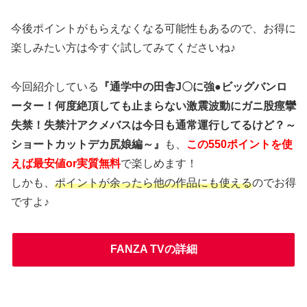
今後ポイントがもらえなくなる可能性もあるので、お得に
楽しみたい方は今すぐ試してみてくださいね♪
今回紹介している
『通学中の田舎J〇に強●ビッグバンロ
ーター！何度絶頂しても止まらない激震波動にガニ股痙攣
失禁！失禁汁アクメバスは今日も通常運行してるけど？～
ショートカットデカ尻娘編～』
も、
この550ポイントを使
えば最安値or実質無料
で楽しめます！
しかも、
ポイントが余ったら他の作品にも使える
のでお得
ですよ♪
FANZA TVの詳細