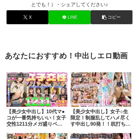
とでも！）・シェアしてください♪
X
LINE
コピー
あなたにおすすめ！中出しエロ動画
16時間以上作品
WANZ
【美少女中出し】10代マ●
【美少女中出し】女子○生
コが一番気持ちいい！女子
限定！制服乱してハメ尽く
交性1211分メガ盛りベス
す中出し90発！！杭打ち騎
ト！！
乗位BEST
4K
いもうとケータリングサービス