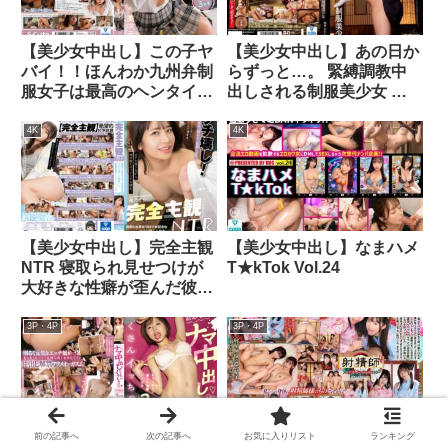
【美少女中出し】この子ヤ
【美少女中出し】あの日か
バイ！！ほんわか九州弁制
らずっと…。 緊縛調教中
服女子は最高のヘンタイ！
出しされる制服美少女 奏
美咲音
音かのん
4K
4K
【美少女中出し】完全主観
【美少女中出し】なまハメ
NTR 寝取られ見せつけが
T★kTok Vol.24
大好きな性癖が歪んだ彼女
との悪夢勃起が止まらない
日常 南乃そら
3P・4P
3P・4P
前の記事へ
次の記事へ
お気に入りリスト
ランキング
【美少女中出し】初めての
【美少女中出し】【VR】