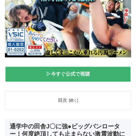
▷今すぐ公式で視聴
目次
通学中の田舎J〇に強●ビッグバンロータ
ー！何度絶頂しても止まらない激震波動に