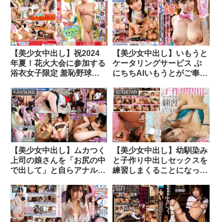
【美少女中出し】祝2024
【美少女中出し】いもうと
年夏！花火大会に参加する
ケータリングサービス ぷ
浴衣女子限定 羞恥野球拳
にちちAIいもうとがご奉
対決 素人女子大生4名収録
仕！ えっちなナースで射
精治療＆カジノバニーガー
KANSUKE
SODSTAR
ルにボクの精液全力Bet！
綾瀬こころ
【美少女中出し】ムカつく
【美少女中出し】幼馴染み
上司の娘さんを「お尻の中
と子作り中出しセックスを
で出して」と自らアナル中
練習しまくることになった
出しを求めるまで数日間ケ
僕。 紗倉まな
ツ穴調教2 ●っぱらうと面
4K
SM
倒くさい上司の娘を…