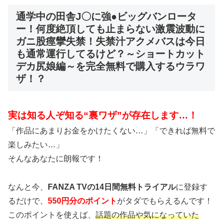
通学中の田舎J〇に強●ビッグバンロータ
ー！何度絶頂しても止まらない激震波動に
ガニ股痙攣失禁！失禁汁アクメバスは今日
も通常運行してるけど？～ショートカット
デカ尻娘編～を完全無料で購入するウラワ
ザ！？
実は知る人ぞ知る“裏ワザ”が存在します…！
「作品にあまりお金をかけたくない…」「できれば無料で
楽しみたい…」
そんなあなたに朗報です！
なんと今、
FANZA TVの14日間無料トライアル
に登録す
るだけで、
550円分のポイント
がタダでもらえるんです！
このポイントを使えば、
話題の作品や気になっていた