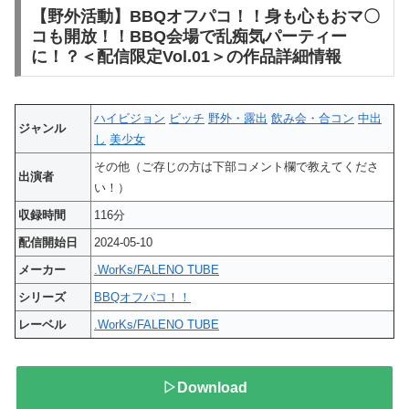
【野外活動】BBQオフパコ！！身も心もおマ〇
コも開放！！BBQ会場で乱痴気パーティー
に！？＜配信限定Vol.01＞の作品詳細情報
ハイビジョン
ビッチ
野外・露出
飲み会・合コン
中出
ジャンル
し
美少女
その他（ご存じの方は下部コメント欄で教えてくださ
出演者
い！）
収録時間
116分
配信開始日
2024-05-10
メーカー
.WorKs/FALENO TUBE
シリーズ
BBQオフパコ！！
レーベル
.WorKs/FALENO TUBE
▷Download