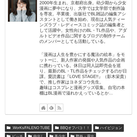
2000年生まれ、京都府出身。幼少期から少女
漫画に夢中になり、大学では文学部で創作論
を専攻。卒業後、出版社でBL雑誌の編集アシ
スタントとして働き始め、現在は人気ティー
ンズラブ・レディースコミック誌の編集者と
して活躍中。女性向けのBL・TL作品や、アダ
ルトビデオ作品に関するブログの制作チーム
のメンバーとしても活動している。
「漫画は人生を豊かにする魔法の絵本」をモ
ットーに、新人作家の発掘や人気作品の企画
に携わっている。休日は同人誌即売会を巡
り、最新のBL・TL作品をチェックするのが日
課。愛読書は『LOVE STAGE!!』（影木栄貴）
で、推し作家はヨネダコウ先生。
趣味はコスプレと漫画グッズ収集。自宅の本
棚はBL漫画で溢れかえっているとか…
.WorKs/FALENO TUBE
BBQオフパコ！！
ハイビジョン
ビッチ
中出し
美少女
野外・露出