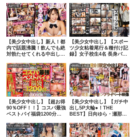
さらら
撮り！中出し！ 金髪ダン
サー/ショーパブダンサー/
あおい藍
4時間以上作品
キャバ嬢/長身メンエスセ
ラピスト
【美少女中出し】新人！都
【美少女中出し】【スポー
内で話題沸騰！飲んでも絶
ツ少女粘着尾行＆種付け記
対勃たせてくれる中出し
録】女子校生4名 長身バレ
OK エロカワバニーガルバ
ー部（K3） チア部（K3）
店員AVデビュー！！ あお
テニス部（K3） 軟体バレ
16時間以上作品
4時間以上作品
い藍
ェ（K2） 睡眠姦 近親相姦
まで… 非道中出しSEX映
像
【美少女中出し】【超お得
【美少女中出し】【ガチ中
90％OFF！！】コスパ最強
出し5P大輪●！THE
ベストバイ福袋1200分
BEST】日向ゆら・瀬那ル
DXBOX厳選10作品ノーカ
ミナ・二宮もも3名の美少
ット収録（NQTD-022）
女ミニマム変態コスプレイ
M’s video Group
4K
ヤー女子が無差別妊娠も厭