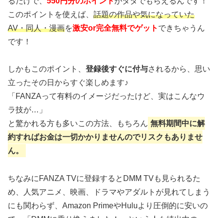
るだけで、
550円分のポイント
がタダでもらえるんです！
このポイントを使えば、
話題の作品や気になっていた
AV・同人・漫画
を
激安or完全無料でゲット
できちゃうん
です！
しかもこのポイント、
登録後すぐに付与
されるから、思い
立ったその日からすぐ楽しめます♪
「FANZAって有料のイメージだったけど、実はこんなウ
ラ技が…」
と驚かれる方も多いこの方法、もちろん
無料期間中に解
約すればお金は一切かかりませんのでリスクもありませ
ん。
ちなみにFANZA TVに登録するとDMM TVも見られるた
め、人気アニメ、映画、ドラマやアダルトが見れてしまう
にも関わらず、Amazon PrimeやHuluより圧倒的に安いの