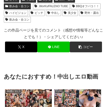
飲み会・合コン
.WorKs/FALENO TUBE
BBQオフパコ！！
ハイビジョン
ビッチ
中出し
美少女
野外・露出
飲み会・合コン
この作品ページを見てのコメント（感想や情報等どんなこ
とでも！）・シェアしてください♪
X
LINE
コピー
あなたにおすすめ！中出しエロ動画
4時間以上作品
TODO