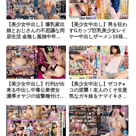
わない中出し専用淫売便女
に落ちる伝説の1日【ノー
カット収録】413分
NOSKINSコンプリートベ
【美少女中出し】爆乳家出
【美少女中出し】男を狂わ
ストっ！！
娘とおじさんの不思議な同
すGカップ巨乳美少女レイ
居生活 金無し孤独中年の
ヤー中出しザーメン16発
汚部屋に住み着いたファザ
白目アヘ顔トランス絶頂
コン美少女のデカパイ誘惑
おじさんカメコ集団の極太
3P・4P
ABC/妄想族
に耐えきれず仕事を放っぽ
マラ突きオマ〇コ破壊6P
り出して夢中で中出しセッ
超乱交SEX
クスした話。 弓乃りむ
【美少女中出し】行列が出
【美少女中出し】ザコチ●
来る中出し中毒公衆便女
コの逆襲！友人のくそ生意
濃厚オヤジの追撃種付けプ
気なガキ妹をナマイキさせ
レス20連発大乱交 工藤ラ
まくり！ミニマムマ●コに
ラ
中出し激ピス！もうらめ
4時間以上作品
4K
ぇ…イきまくってるから…
由良かな