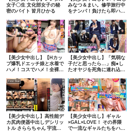
女子〇生 文化部女子の秘
みなつ＆まい。修学旅行中
密のバイト 皆月ひかる
をナンパ！負けたら即ハメ
の野球拳勝負in浅草！撮っ
て出しマジックミラー号
Magic
4K
【美少女中出し】【Hカッ
【美少女中出し】「気弱な
プ爆乳ドエッチ娘と水着で
子だと思ったら…」痴●し
ハメ！コスでハメ！全裸で
たオヤジを死角に連れ込み
ハメの一粒で3回おいしい
精子が出なくなるまで説教
大ボリュームハメ撮
射精させる痴女子○生 清楚
First Star
中出し
り！！】【谷間もつよつ
系J○かのん
よ！美尻も完備でバックの
風景も最高だぜ！】【何度
も求める強欲彼女、、食ら
いつくせぬ本気エチョナの
【美少女中出し】高性能デ
【美少女中出し】ギャル
バキバキはめ撮り】 白橋
カ尻肉便器中出しデシリッ
×GAL×LOVE！ その界隈
りほ
トル さららちゃん 宇流木
で一流なギャルたちをハメ