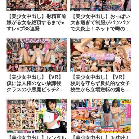
【美少女中出し】射精直前
【美少女中出し】おっぱい
嫌がる女を絶頂するまで●
大き過ぎて制服がパツパツ
すレ×プ88連発
で大炎上！ネットで噂のバ
スト101cmJカップ制服が
似合いすぎる爆乳美少女と
VR専用
8KVR
痴女性交 水原みその
【美少女中出し】【VR】
【美少女中出し】【VR】
僕には人権のない放課後
校則を守らず反抗的な女子
クラスの小悪魔ビッチ2人
校生から立場逆転の煽られ
組の肉バイブに任命されま
チクビ責めで情けなく射精
した ち○ぽWいじり＆女潮
させられる生活指導教員の
ハイビジョン
3P・4P
W直浴び＆連射強要W騎乗
僕 希咲那奈
位中出しいぢめ体験VR 沙
月恵奈 松本いちか
【美少女中出し】レンタル
【美少女中出し】J○中出し