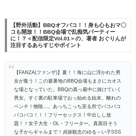
【野外活動】BBQオフパコ！！身も心もおマ〇
コも開放！！BBQ会場で乱痴気パーティー
に！？＜配信限定Vol.01＞の、著者 おぐりんが
注目するあらすじやポイント
【FANZA(ファンザ)】夏！！海に山に浮かれた男
女が集う！この避暑地のBBQ会場もまさにカオス
な場となっていた。BBQの真っ最中に抜けていく
男女。すぐ裏の駐車場でおっ始める始末。離れの
ベンチ！物陰…。あっちこっち至る所でパコパコ
パコパコ！！！フリーセックス！中出しし放
題！！女子大生・OL・フリーター。真面目そう
な子からギャルまで！貞操観念のゆる～い子SSS