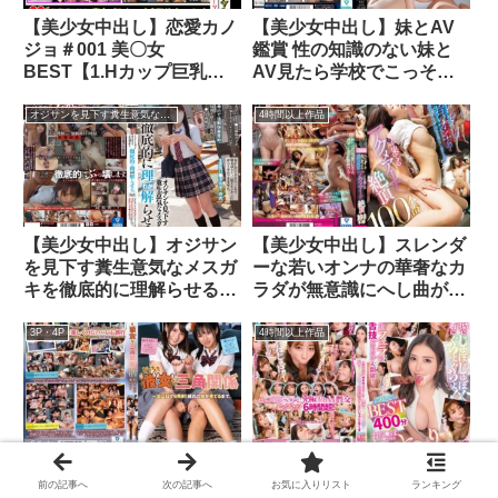
【美少女中出し】恋愛カノ
【美少女中出し】妹とAV
ジョ＃001 美〇女
鑑賞 性の知識のない妹と
BEST【1.Hカップ巨乳
AV見たら学校でこっそり
（秘）アイドル】＆【2.大
中出し実践練習をしまくる
手事務所ティーン向け雑誌
ことになってしまった僕。
オジサンを見下す糞生意気なメスガキを徹底的に理解らせる。
4時間以上作品
モデル】＆【3.オナニー配
柏木こなつ
信中毒の素人JD】＆【4.レ
ースクイーン巨乳激カワ
JD】
【美少女中出し】オジサン
【美少女中出し】スレンダ
を見下す糞生意気なメスガ
ーな若いオンナの華奢なカ
キを徹底的に理解らせる。
ラダが無意識にへし曲がる
若さを売りにするパ●活制
ほどイキ果てるアクメアー
服女子がオジサンの事を完
チ絶頂100本番
3P・4P
4時間以上作品
全にナメていたのでこっそ
りコンドームを外して生チ
●ポで強●快楽責め。 約束
の時間を超えて徹底的にイ
カせて●して理解らせた。
【美少女中出し】どっちも
【美少女中出し】超一流フ
玲衣
彼女な三角関係 一泊二日
ェラの神舌技エキシビジョ
前の記事へ
次の記事へ
お気に入りリスト
ランキング