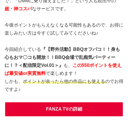
で、「DMMに乗り換えました！」という人も続出中の
超・神コスパ
なサービスです。
今後ポイントがもらえなくなる可能性もあるので、お得に
楽しみたい方は今すぐ試してみてくださいね♪
今回紹介している
『【野外活動】BBQオフパコ！！身も
心もおマ〇コも開放！！BBQ会場で乱痴気パーティー
に！？＜配信限定Vol.01＞』
も、
この550ポイントを使え
ば最安値or実質無料
で楽しめます！
しかも、
ポイントが余ったら他の作品にも使える
のでお得
ですよ♪
FANZA TVの詳細